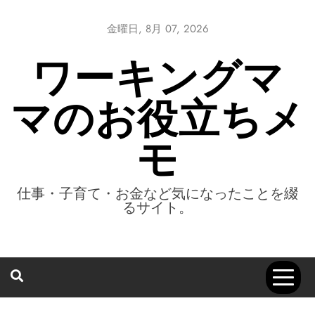
Skip
to
金曜日, 8月 07, 2026
content
ワーキングマ
マのお役立ちメ
モ
仕事・子育て・お金など気になったことを綴
るサイト。