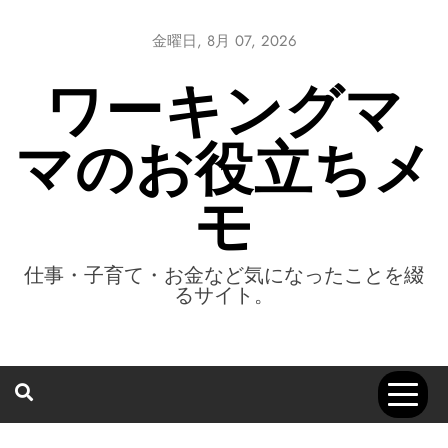
Skip
to
金曜日, 8月 07, 2026
content
ワーキングマ
マのお役立ちメ
モ
仕事・子育て・お金など気になったことを綴
るサイト。